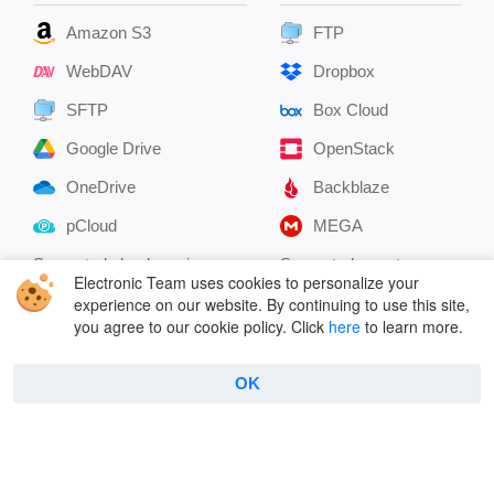
Amazon S3
FTP
WebDAV
Dropbox
SFTP
Box Cloud
Google Drive
OpenStack
OneDrive
Backblaze
pCloud
MEGA
Supported cloud services
Supported remote
Electronic Team uses cookies to personalize your
servers
experience on our website. By continuing to use this site,
you agree to our cookie policy. Click
here
to learn more.
Company
Useful
OK
About Us
FAQ
Reviews
Connect to FTP
Contacts
How to use FTP on Mac