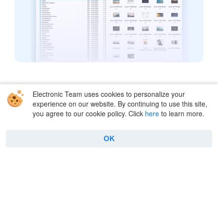
Electronic Team uses cookies to personalize your
Solutions
experience on our website. By continuing to use this site,
you agree to our cookie policy. Click
here
to learn more.
Amazon S3
FTP
WebDAV
Dropbox
OK
SFTP
Box Cloud
Google Drive
OpenStack
OneDrive
Backblaze
pCloud
MEGA