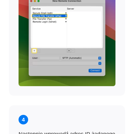
4
Następnie wprowadź adres IP żądanego