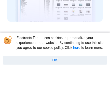
Electronic Team uses cookies to personalize your
Solutions
experience on our website. By continuing to use this site,
you agree to our cookie policy. Click
here
to learn more.
Amazon S3
FTP
WebDAV
Dropbox
OK
SFTP
Box Cloud
Google Drive
OpenStack
OneDrive
Backblaze
pCloud
MEGA
Supported cloud services
Supported remote
servers