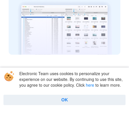
Electronic Team uses cookies to personalize your
Solutions
experience on our website. By continuing to use this site,
you agree to our cookie policy. Click
here
to learn more.
Amazon S3
FTP
WebDAV
Dropbox
OK
SFTP
Box Cloud
Google Drive
OpenStack
OneDrive
Backblaze