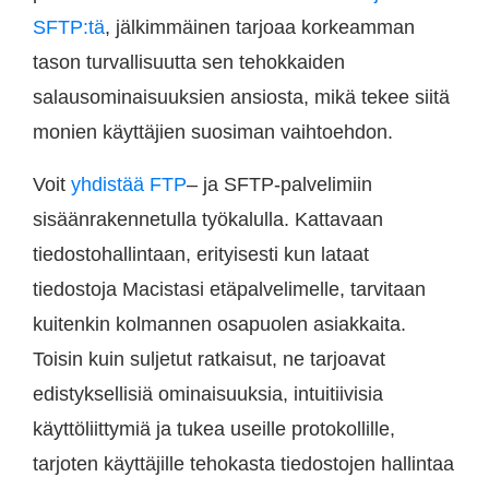
SFTP:tä
, jälkimmäinen tarjoaa korkeamman
tason turvallisuutta sen tehokkaiden
salausominaisuuksien ansiosta, mikä tekee siitä
monien käyttäjien suosiman vaihtoehdon.
Voit
yhdistää FTP
– ja SFTP-palvelimiin
sisäänrakennetulla työkalulla. Kattavaan
tiedostohallintaan, erityisesti kun lataat
tiedostoja Macistasi etäpalvelimelle, tarvitaan
kuitenkin kolmannen osapuolen asiakkaita.
Toisin kuin suljetut ratkaisut, ne tarjoavat
edistyksellisiä ominaisuuksia, intuitiivisia
käyttöliittymiä ja tukea useille protokollille,
tarjoten käyttäjille tehokasta tiedostojen hallintaa