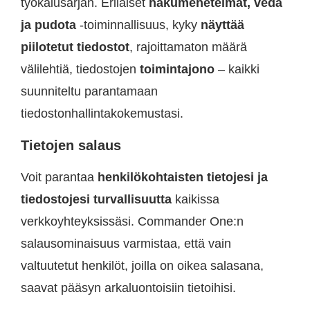
työkalusarjan. Erilaiset
hakumenetelmät, vedä
ja pudota
-toiminnallisuus, kyky
näyttää
piilotetut tiedostot
, rajoittamaton määrä
välilehtiä, tiedostojen
toimintajono
– kaikki
suunniteltu parantamaan
tiedostonhallintakokemustasi.
Tietojen salaus
Voit parantaa
henkilökohtaisten tietojesi ja
tiedostojesi turvallisuutta
kaikissa
verkkoyhteyksissäsi. Commander One:n
salausominaisuus varmistaa, että vain
valtuutetut henkilöt, joilla on oikea salasana,
saavat pääsyn arkaluontoisiin tietoihisi.