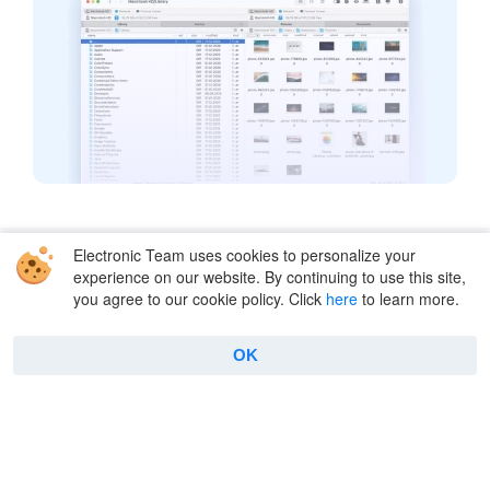
Electronic Team uses cookies to personalize your
Solutions
experience on our website. By continuing to use this site,
you agree to our cookie policy. Click
here
to learn more.
Amazon S3
FTP
WebDAV
Dropbox
OK
SFTP
Box Cloud
Google Drive
OpenStack
OneDrive
Backblaze