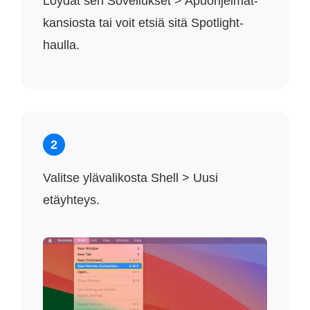
Löydät sen Sovellukset > Apuohjelmat-
kansiosta tai voit etsiä sitä Spotlight-
haulla.
2
Valitse ylävalikosta Shell > Uusi
etäyhteys.