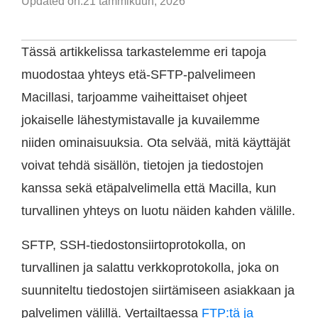
Updated on:
21 tammikuun, 2026
Tässä artikkelissa tarkastelemme eri tapoja
muodostaa yhteys etä-SFTP-palvelimeen
Macillasi, tarjoamme vaiheittaiset ohjeet
jokaiselle lähestymistavalle ja kuvailemme
niiden ominaisuuksia. Ota selvää, mitä käyttäjät
voivat tehdä sisällön, tietojen ja tiedostojen
kanssa sekä etäpalvelimella että Macilla, kun
turvallinen yhteys on luotu näiden kahden välille.
SFTP, SSH-tiedostonsiirtoprotokolla, on
turvallinen ja salattu verkkoprotokolla, joka on
suunniteltu tiedostojen siirtämiseen asiakkaan ja
palvelimen välillä. Vertailtaessa
FTP:tä ja