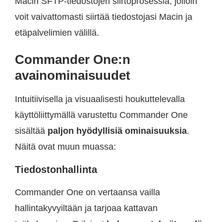
Macin SFTP-tiedostojen siirtoprosessia, jolloin
voit vaivattomasti siirtää tiedostojasi Macin ja
etäpalvelimien välillä.
Commander One:n
avainominaisuudet
Intuitiivisella ja visuaalisesti houkuttelevalla
käyttöliittymällä varustettu Commander One
sisältää
paljon hyödyllisiä ominaisuuksia
.
Näitä ovat muun muassa:
Tiedostonhallinta
Commander One on vertaansa vailla
hallintakyvyiltään ja tarjoaa kattavan