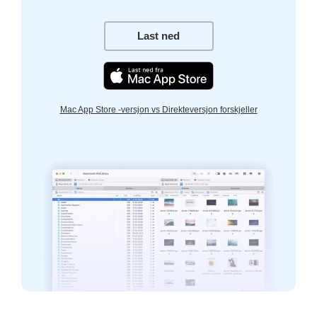
Last ned
Mac App Store -versjon vs Direkteversjon forskjeller