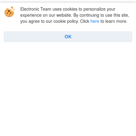
Electronic Team uses cookies to personalize your
Solutions
experience on our website. By continuing to use this site,
you agree to our cookie policy. Click
here
to learn more.
Amazon S3
FTP
WebDAV
Dropbox
OK
SFTP
Box Cloud
Google Drive
OpenStack
OneDrive
Backblaze
pCloud
MEGA
Supported cloud services
Supported remote
servers
Company
Useful
About Us
FAQ
Reviews
Connect to FTP