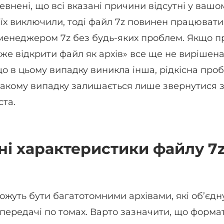
евнені, що всі вказані причини відсутні у вашо
 їх виключили, тоді файл 7z повинен працюват
енеджером 7z без будь-яких проблем. Якщо п
оже відкрити файл як архів» все ще не вирішена
що в цьому випадку виникла інша, рідкісна про
такому випадку залишається лише звернутися 
ста.
ні характеристики файлу 7
ожуть бути багатотомними архівами, які об’єдн
 передачі по томах. Варто зазначити, що формат