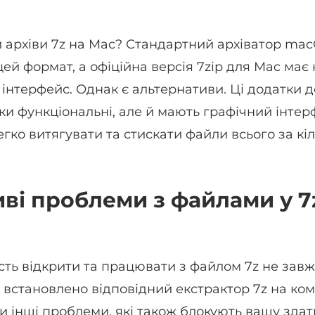
и архіви 7z на Mac? Стандартний архіватор ma
цей формат, а офіційна версія 7zip для Mac має
інтерфейс. Однак є альтернативи. Ці додатки до
ьки функціональні, але й мають графічний інтер
гко витягувати та стискати файли всього за кіль
ві проблеми з файлами у 7
ть відкрити та працювати з файлом 7z не завж
е встановлено відповідний екстрактор 7z на ком
и інші проблеми, які також блокують вашу здат