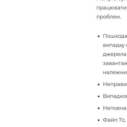
працювати 
проблем.
Пошкодже
випадку 
джерела 
завантаж
належни
Неправил
Випадков
Неповна 
Файл 7z,