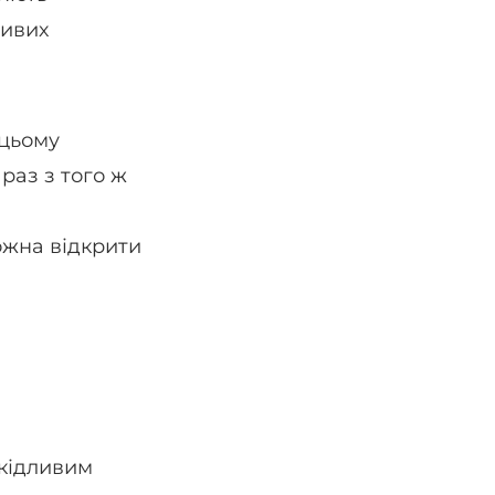
ливих
 цьому
раз з того ж
ожна відкрити
шкідливим