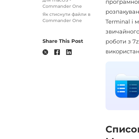
для macOS -
програмног
Commander One
розпакуван
Як стиснути файли в
Commander One
Terminal і
звичайного
Share This Post
роботи з 7z
використан
Список