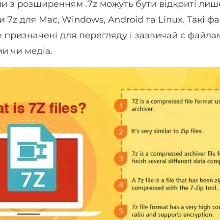
и з розширенням .7z можуть бути відкриті ли
7z для Mac, Windows, Android та Linux. Такі фа
е призначені для перегляду і зазвичай є файлам
и чи медіа.