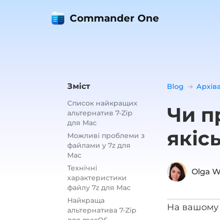
Commander One
Зміст
Blog
Архів
Список найкращих
Чи п
альтернатив 7-Zip
для Mac
якіс
Можливі проблеми з
файлами у 7z для
Mac
Технічні
Olga W
характеристики
файлу 7z для Mac
Найкраща
На вашому 
альтернатива 7-Zip