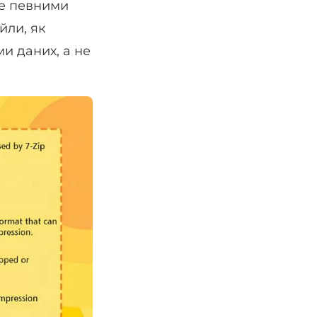
ше певними
йли, як
и даних, а не