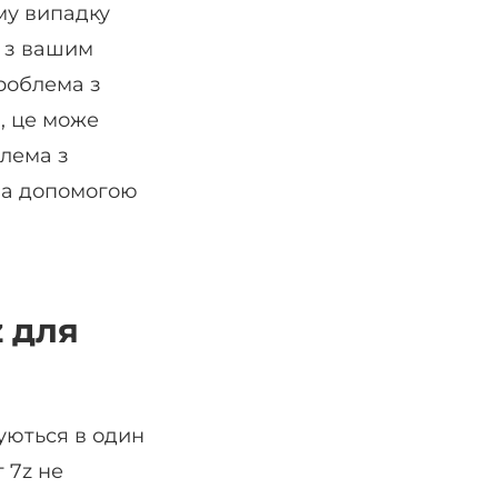
му випадку
и з вашим
роблема з
, це може
блема з
за допомогою
z для
уються в один
 7z не