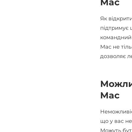
Mac
Як відкрит
підтримує 
командний 
Mac не тіл
дозволяє ле
Можли
Mac
Неможливіс
що у вас н
Можуть бут