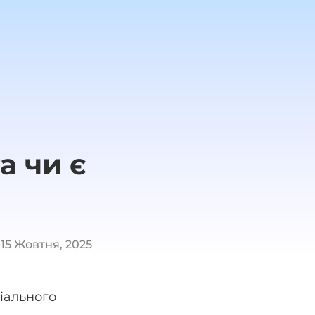
а чи є
:
15 Жовтня, 2025
іального