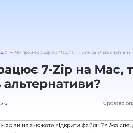
ація
Чи працює 7-Zip на Mac, та чи є якісь альтернативи?
рацює 7-Zip на Mac, т
ь альтернативи?
Updated on
eis
Mac ви не зможете відкрити файли 7z без спец