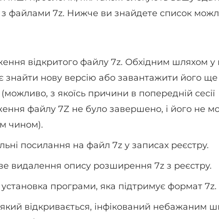
з файлами 7z. Нижче ви знайдете список мож
ння відкритого файлу 7z. Обхідним шляхом у
є знайти нову версію або завантажити його ще 
(можливо, з якоїсь причини в попередній сесії
ення файлу 7Z не було завершено, і його не м
м чином).
ьні посилання на файл 7z у записах реєстру.
е видалення опису розширення 7z з реєстру.
установка програми, яка підтримує формат 7z.
 який відкривається, інфікований небажаним 