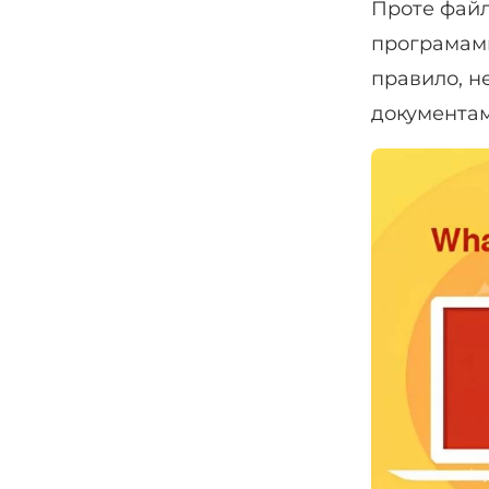
Проте файл
програмами 
правило, н
документам