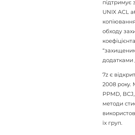
підтримує 
UNIX ACL а
копіювання
обходу зах
коефіцієнт
“захищеним
додатками 
7z є відкр
2008 року.
PPMD, BCJ, 
методи сти
використов
їх груп.