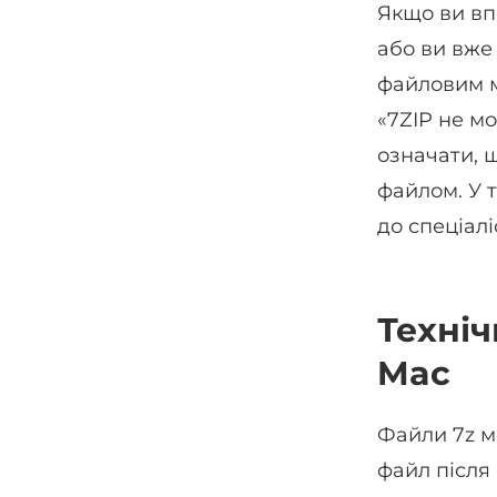
Якщо ви вп
або ви вже
файловим м
«7ZIP не м
означати, 
файлом. У 
до спеціалі
Техніч
Mac
Файли 7z м
файл після