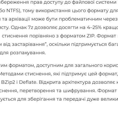
збереження прав доступу до файлової системи 
бо NTFS), тому використання цього формату дл
 та архівації може бути проблематичним через
исту. Однак 7z дозволяє досягти на 4–25% кращ
а стиснення порівняно з форматом ZIP. Формат
 від застарівання”, оскільки підтримується ба
для розпакування.
итим форматом, доступним для загального кори
 Методами стиснення, які підтримує цей формат,
BZip2 і Deflate. Відкрита архітектура дозволяє
снення, перетворення та шифрування. Формат 
ується для зберігання та передачі дуже велики