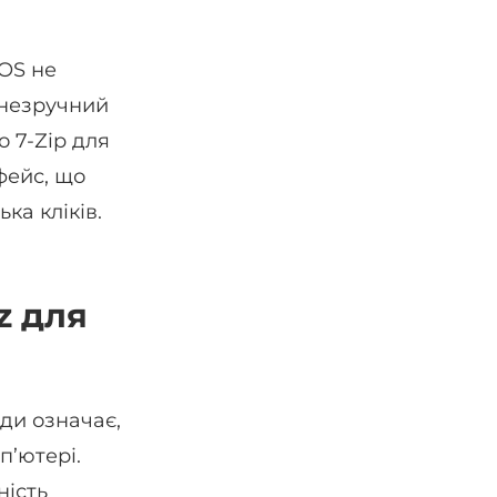
cOS не
 незручний
 7-Zip для
фейс, що
ка кліків.
z для
ди означає,
п’ютері.
ність