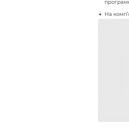
програм
На комп’