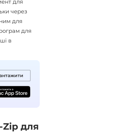
мент для
ьки через
чним для
програм для
ші в
антажити
-Zip для