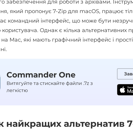
о забезпечення для роботи з архівами. Інстру
ня, який пропонує 7-Zip для macOS, працює тіл
 має командний інтерфейс, що може бути незру
 користувача. Однак є кілька альтернативних 
 на Mac, які мають графічний інтерфейс і прості
ні.
Commander One
Зав
Витягуйте та стискайте файли .7z з
легкістю
 найкращих альтернатив 7