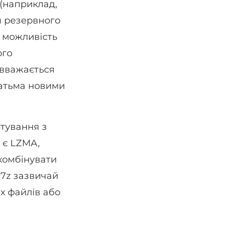
(наприклад,
я резервного
 можливість
ого
 вважається
гатьма новими
стування з
 є LZMA,
 комбінувати
7z зазвичай
х файлів або