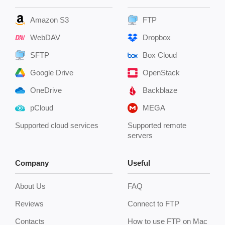
Amazon S3
FTP
WebDAV
Dropbox
SFTP
Box Cloud
Google Drive
OpenStack
OneDrive
Backblaze
pCloud
MEGA
Supported cloud services
Supported remote
servers
Company
Useful
About Us
FAQ
Reviews
Connect to FTP
Contacts
How to use FTP on Mac