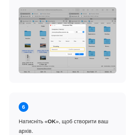
6
Натисніть «
OK
», щоб створити ваш
архів.