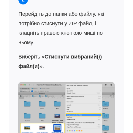
Перейдіть до папки або файлу, які
потрібно стиснути у ZIP файл, і
клацніть правою кнопкою миші по
ньому.
Виберіть «
Стиснути вибраний(і)
файл(и)
».