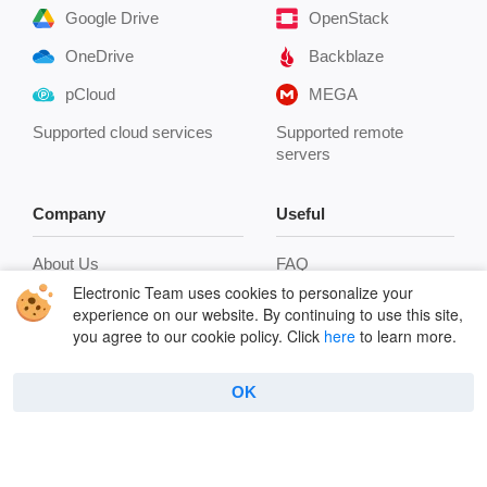
Google Drive
OpenStack
OneDrive
Backblaze
pCloud
MEGA
Supported cloud services
Supported remote
servers
Company
Useful
About Us
FAQ
Electronic Team uses cookies to personalize your
Reviews
Connect to FTP
experience on our website. By continuing to use this site,
you agree to our cookie policy. Click
here
to learn more.
Contacts
How to use FTP on Mac
Privacy Policy
Encryption
OK
Terms
Terminal emulator
Cookie Policy
Manage archives