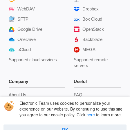
WebDAV
Dropbox
SFTP
Box Cloud
Google Drive
OpenStack
OneDrive
Backblaze
pCloud
MEGA
Supported cloud services
Supported remote
servers
Company
Useful
About Us
FAQ
Electronic Team uses cookies to personalize your
Reviews
Connect to FTP
experience on our website. By continuing to use this site,
you agree to our cookie policy. Click
here
to learn more.
Contacts
How to use FTP on Mac
Privacy Policy
Encryption
OK