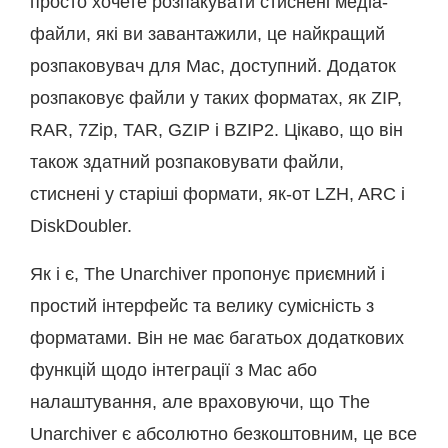
просто хочете розпакувати стиснені медіа-
файли, які ви завантажили, це найкращий
розпаковувач для Mac, доступний. Додаток
розпаковує файли у таких форматах, як ZIP,
RAR, 7Zip, TAR, GZIP і BZIP2. Цікаво, що він
також здатний розпаковувати файли,
стиснені у старіші формати, як-от LZH, ARC і
DiskDoubler.
Як і є, The Unarchiver пропонує приємний і
простий інтерфейс та велику сумісність з
форматами. Він не має багатьох додаткових
функцій щодо інтеграції з Mac або
налаштування, але враховуючи, що The
Unarchiver є абсолютно безкоштовним, це все