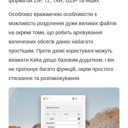
форматах ZIP, 7z, TAR, GZIP та інших.
Особливо вражаючою особливістю є
можливість розділення дуже великих файлів
на окремі томи, що робить архівування
величезних обсягів даних набагато
простішим. Проте деякі користувачі можуть
вважати Keka дещо базовим додатком, і він
не пропонує багато функцій, окрім простого
стискання та розпаковування.