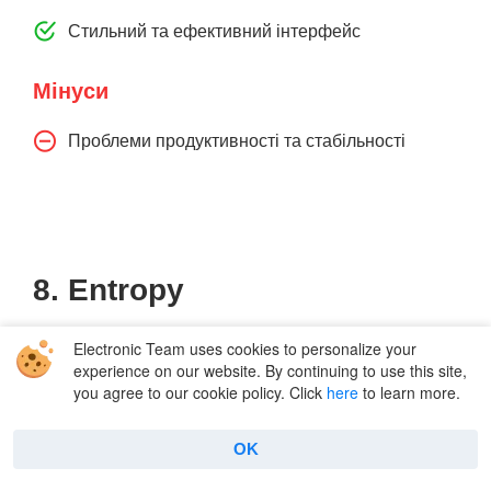
Стильний та ефективний інтерфейс
Мінуси
Проблеми продуктивності та стабільності
8. Entropy
Electronic Team uses cookies to personalize your
Entropy
відрізняється від конкурентів
experience on our website. By continuing to use this site,
інноваційним набором функцій, які ви можете
you agree to our cookie policy. Click
here
to learn more.
не знайти в багатьох інших додатках для
OK
архівації. Окрім високої швидкості стиснення
та розпаковування, Entropy дозволяє