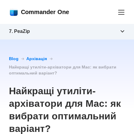
Commander One
7. PeaZip
Blog
Архівація
Найкращі утиліти-архіватори для Mac: як вибрати
оптимальний варіант?
Найкращі утиліти-
архіватори для Mac: як
вибрати оптимальний
варіант?