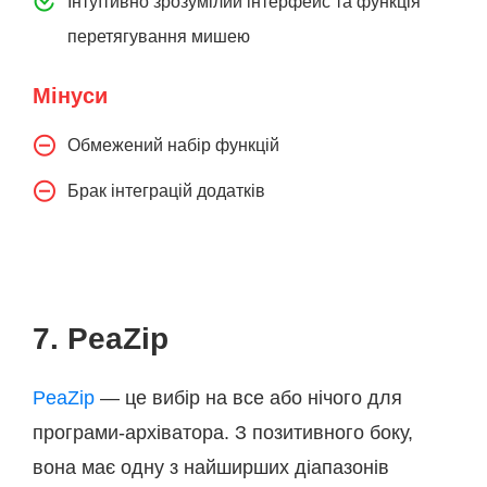
Інтуїтивно зрозумілий інтерфейс та функція
перетягування мишею
Мінуси
Обмежений набір функцій
Брак інтеграцій додатків
7. PeaZip
PeaZip
— це вибір на все або нічого для
програми-архіватора. З позитивного боку,
вона має одну з найширших діапазонів