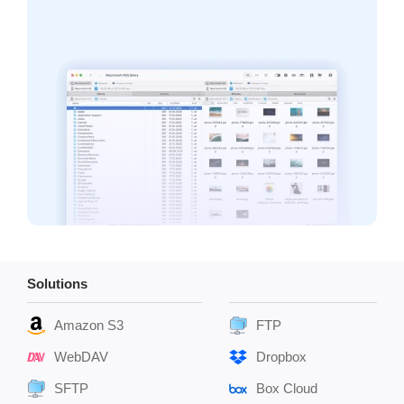
Solutions
Amazon S3
FTP
WebDAV
Dropbox
SFTP
Box Cloud