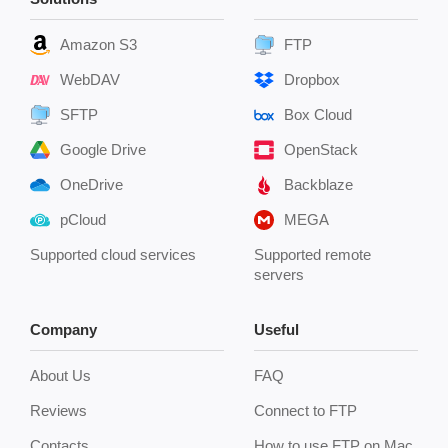
Amazon S3
FTP
WebDAV
Dropbox
SFTP
Box Cloud
Google Drive
OpenStack
OneDrive
Backblaze
pCloud
MEGA
Supported cloud services
Supported remote
servers
Company
Useful
About Us
FAQ
Reviews
Connect to FTP
Contacts
How to use FTP on Mac