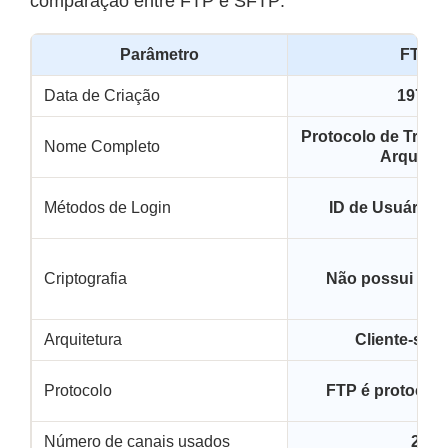
comparação entre FTP e SFTP:
Parâmetro
FTP
Data de Criação
1971
Protocolo de Trans
Nome Completo
Arquivo
Métodos de Login
ID de Usuário 
Criptografia
Não possui crip
Arquitetura
Cliente-serv
Protocolo
FTP é protocolo
Número de canais usados
2