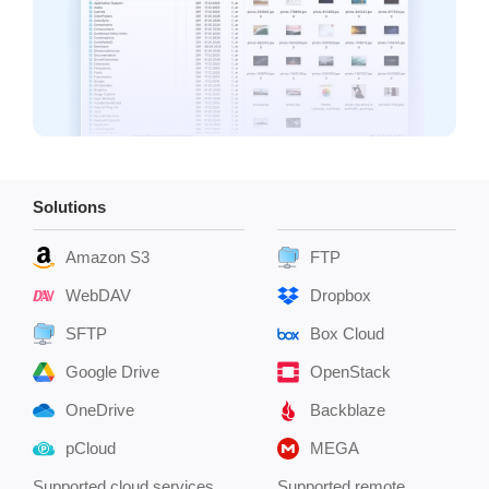
Solutions
Amazon S3
FTP
WebDAV
Dropbox
SFTP
Box Cloud
Google Drive
OpenStack
OneDrive
Backblaze
pCloud
MEGA
Supported cloud services
Supported remote