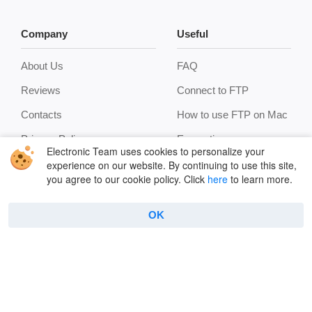
Company
Useful
About Us
FAQ
Reviews
Connect to FTP
Contacts
How to use FTP on Mac
Privacy Policy
Encryption
Electronic Team uses cookies to personalize your
Terms
Terminal emulator
experience on our website. By continuing to use this site,
you agree to our cookie policy. Click
here
to learn more.
Cookie Policy
Manage archives
Features
OK
Copyright © 2026 Electronic Team, Inc., its affiliates and
licensors.
Legal Information
.