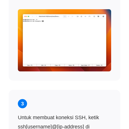
3
Untuk membuat koneksi SSH, ketik
ssh[username]@[ip-address] di