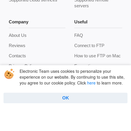
servers
Company
Useful
About Us
FAQ
Reviews
Connect to FTP
Contacts
How to use FTP on Mac
Privacy Policy
Encryption
Electronic Team uses cookies to personalize your
Terms
Terminal emulator
experience on our website. By continuing to use this site,
you agree to our cookie policy. Click
here
to learn more.
Cookie Policy
Manage archives
Features
OK
Copyright © 2026 Electronic Team, Inc., its affiliates and