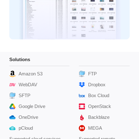
Solutions
Amazon S3
FTP
WebDAV
Dropbox
SFTP
Box Cloud
Google Drive
OpenStack
OneDrive
Backblaze
pCloud
MEGA
Supported cloud services
Supported remote