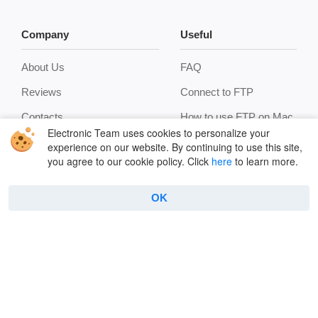
Company
Useful
About Us
FAQ
Reviews
Connect to FTP
Contacts
How to use FTP on Mac
Electronic Team uses cookies to personalize your
Privacy Policy
Encryption
experience on our website. By continuing to use this site,
you agree to our cookie policy. Click
here
to learn more.
Terms
Terminal emulator
Cookie Policy
Manage archives
OK
Features
Copyright © 2026 Electronic Team, Inc., its affiliates and
licensors.
Legal Information
.