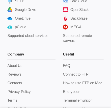
SFTP
Box Cloud
Google Drive
OpenStack
OneDrive
Backblaze
pCloud
MEGA
Supported cloud services
Supported remote
servers
Company
Useful
About Us
FAQ
Reviews
Connect to FTP
Contacts
How to use FTP on Mac
Privacy Policy
Encryption
Terms
Terminal emulator
Cookie Policy
Manage archives