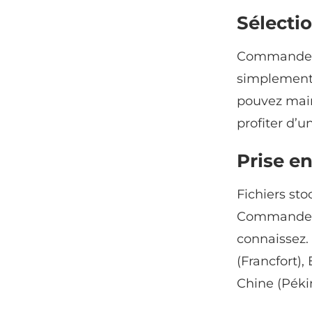
Sélecti
Commander O
simplement 
pouvez main
profiter d’u
Prise en
Fichiers sto
Commander O
connaissez. 
(Francfort),
Chine (Pékin