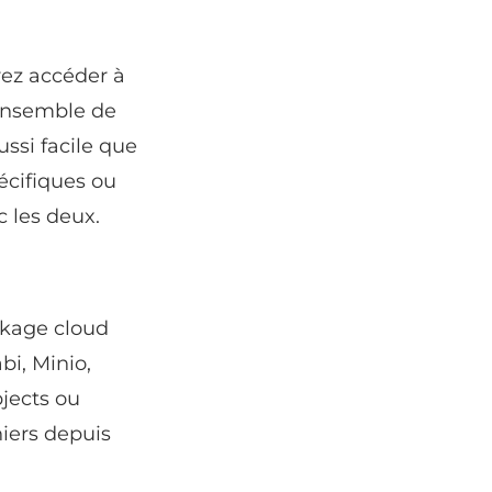
ez accéder à
ensemble de
ssi facile que
pécifiques ou
 les deux.
ckage cloud
bi, Minio,
jects ou
hiers depuis