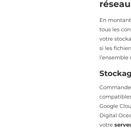
réseau
En montant
tous les co
votre stock
si les fichi
l’ensemble 
Stockag
Commander O
compatibles 
Google Clou
Digital Oce
votre
serveu