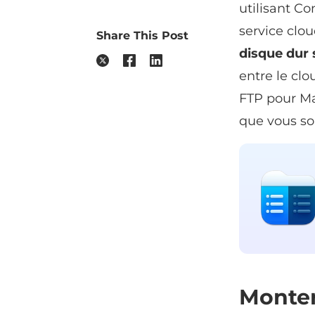
utilisant C
service clo
Share This Post
disque dur 
entre le cl
FTP pour M
que vous so
Monter