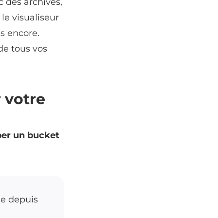
c des archives,
 le visualiseur
us encore.
 de tous vos
 votre
er un bucket
ne depuis