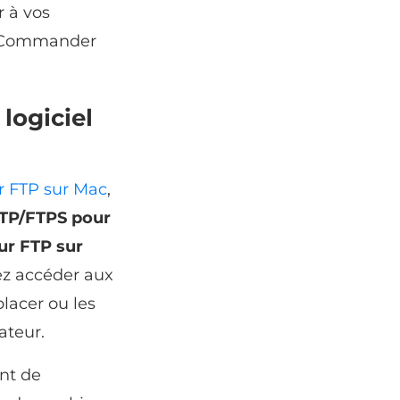
r à vos
r, Commander
logiciel
 FTP sur Mac
,
FTP/FTPS pour
ur FTP sur
ez accéder aux
lacer ou les
ateur.
ant de