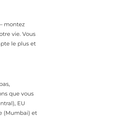
 – montez
tre vie. Vous
te le plus et
pas,
ons que vous
ntral), EU
ue (Mumbai) et