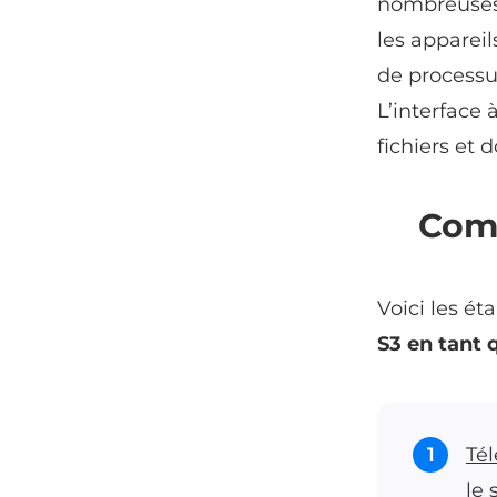
nombreuses f
les appareil
de processu
L’interface 
fichiers et 
Com
Voici les é
S3 en tant 
1
Té
le 