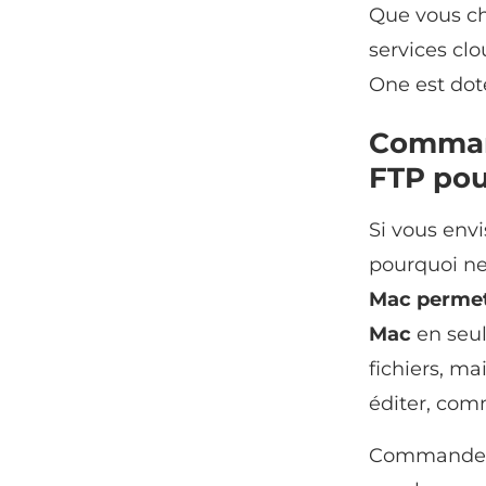
Que vous ch
services cl
One est doté
Command
FTP po
Si vous envi
pourquoi n
Mac permet
Mac
en seul
fichiers, m
éditer, comm
Commander On