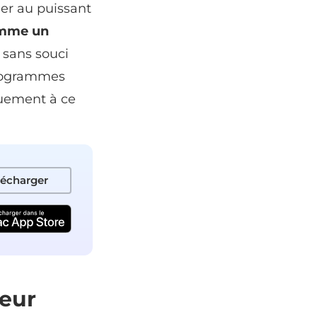
er au puissant
omme un
s sans souci
programmes
uement à ce
lécharger
teur