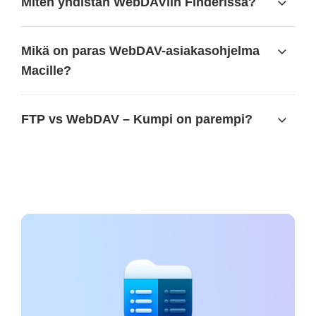
Miten yhdistän WebDAViin Finderissa?
Mikä on paras WebDAV-asiakasohjelma
Macille?
FTP vs WebDAV – Kumpi on parempi?