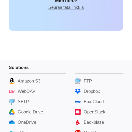
Mitä uutta:
Seuraa tätä linkkiä
Solutions
Amazon S3
FTP
WebDAV
Dropbox
SFTP
Box Cloud
Google Drive
OpenStack
OneDrive
Backblaze