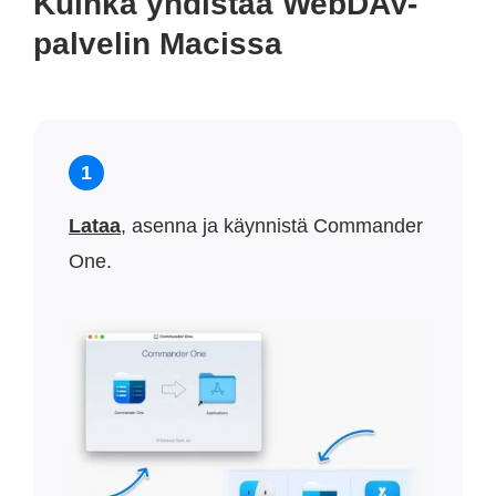
Kuinka yhdistää WebDAV-
palvelin Macissa
1
Lataa
, asenna ja käynnistä Commander
One.