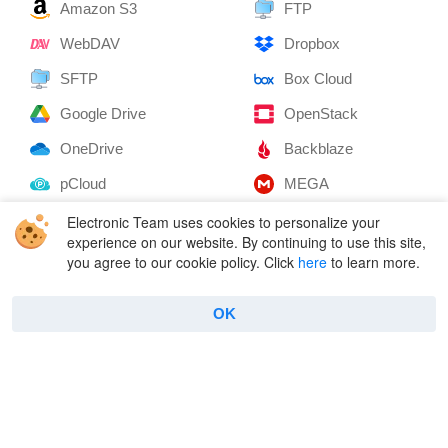
Amazon S3
FTP
WebDAV
Dropbox
SFTP
Box Cloud
Google Drive
OpenStack
OneDrive
Backblaze
pCloud
MEGA
Supported cloud services
Supported remote
Electronic Team uses cookies to personalize your
servers
experience on our website. By continuing to use this site,
you agree to our cookie policy. Click
here
to learn more.
Company
Useful
OK
About Us
FAQ
Reviews
Connect to FTP
Contacts
How to use FTP on Mac
Privacy Policy
Encryption