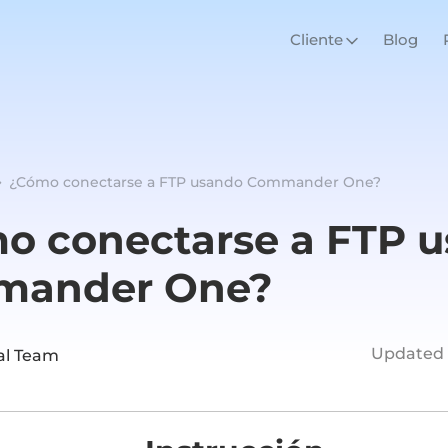
Cliente
Blog
¿Cómo conectarse a FTP usando Commander One?
o conectarse a FTP 
mander One?
Updated 
ial Team