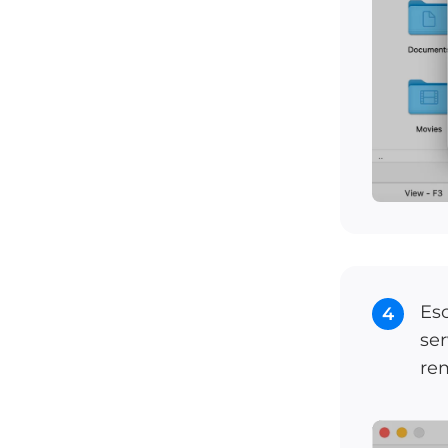
Esc
4
ser
re