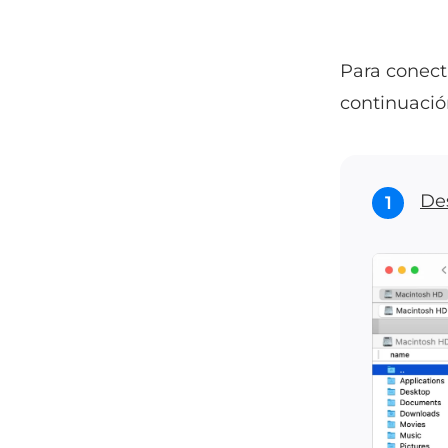
Para conect
continuació
De
1