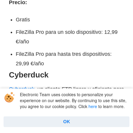
Precio:
Gratis
FileZilla Pro para un solo dispositivo: 12,99
€/año
FileZilla Pro para hasta tres dispositivos:
29,99 €/año
Cyberduck
Cyberduck
, un cliente FTP ligero y eficiente para
Electronic Team uses cookies to personalize your
Mac y Windows, ofrece mucha compatibilidad
experience on our website. By continuing to use this site,
you agree to our cookie policy. Click
here
to learn more.
con distintos tipos de conexión y servicios en la
nube. La combinación de velocidad y
OK
funcionalidad lo ha convertido en una opción