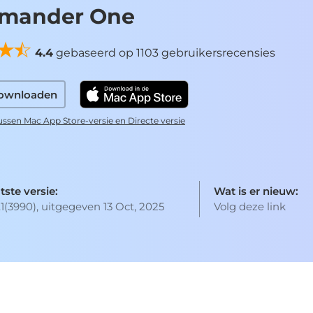
mander One
4.4
gebaseerd op 1103 gebruikersrecensies
downloaden
tussen Mac App Store-versie en Directe versie
tste versie:
Wat is er nieuw:
7.1(3990), uitgegeven 13 Oct, 2025
Volg deze link