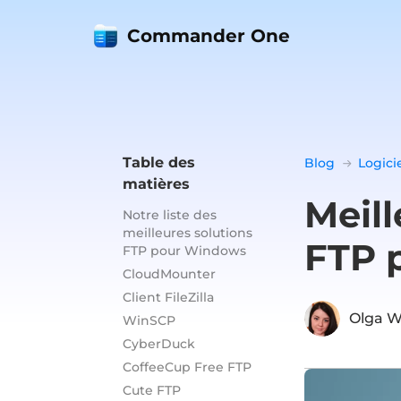
Commander One
Table des
Blog
Logici
matières
Meill
Notre liste des
meilleures solutions
FTP 
FTP pour Windows
CloudMounter
Client FileZilla
Olga W
WinSCP
CyberDuck
CoffeeCup Free FTP
Cute FTP