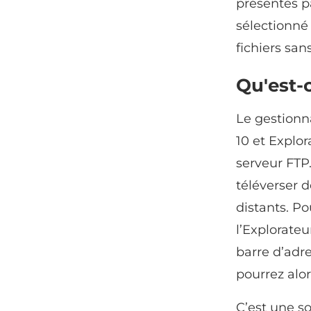
présentés p
sélectionné
fichiers san
Qu'est-
Le gestionn
10 et Explo
serveur FTP.
téléverser d
distants. Po
l’Explorateu
barre d’adre
pourrez alor
C’est une s