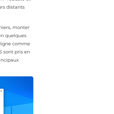
rs distants
hiers, monter
 en quelques
en ligne comme
S sont pris en
incipaux