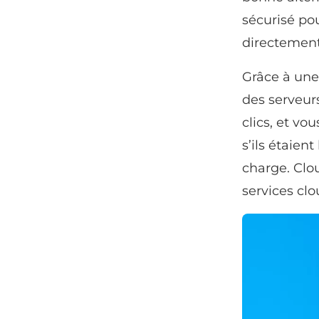
sécurisé po
directement 
Grâce à une 
des serveur
clics, et vo
s’ils étaien
charge. Clo
services cl