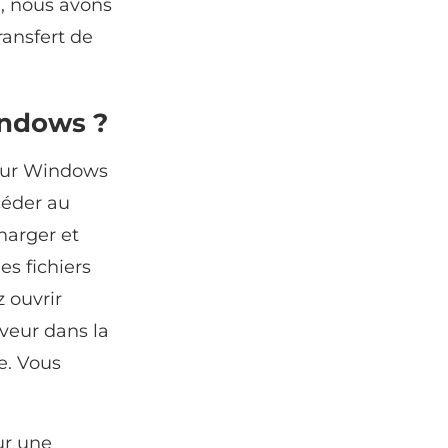
e, nous avons
ransfert de
indows ?
 sur Windows
céder au
charger et
es fichiers
 ouvrir
rveur dans la
te. Vous
ur une