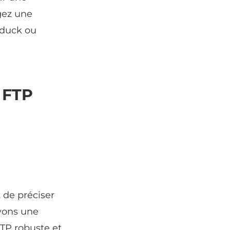
gez une
rduck ou
s FTP
 de préciser
vons une
 FTP robuste et