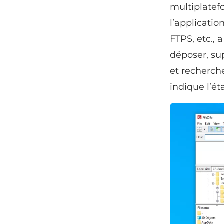
multiplatefo
l’applicatio
FTPS, etc., 
déposer, su
et recherche
indique l’é