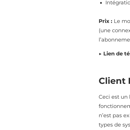
Intégrati
Prix :
Le mod
(une connexi
l’abonnemen
▶ Lien de t
Client 
Ceci est un 
fonctionnem
n’est pas ex
types de sy