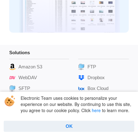
Solutions
Amazon S3
FTP
WebDAV
Dropbox
SFTP
Box Cloud
Electronic Team uses cookies to personalize your
Google Drive
OpenStack
experience on our website. By continuing to use this site,
you agree to our cookie policy. Click
here
to learn more.
OneDrive
Backblaze
pCloud
MEGA
OK
Supported cloud services
Supported remote
servers