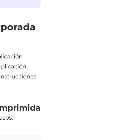
rporada
licación
aplicación
instrucciones
comprimida
asos: