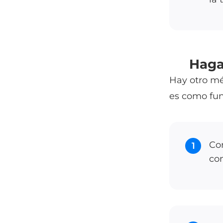
Haga
Hay otro mé
es como fun
Con
1
co