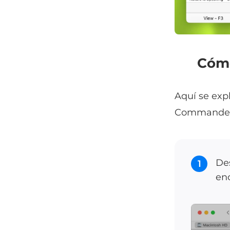
Cómo
Aquí se exp
Commander
De
1
en