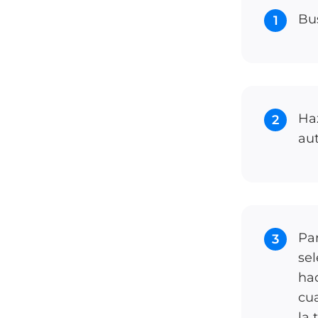
Bus
1
Haz
2
au
Par
3
se
hac
cua
la 