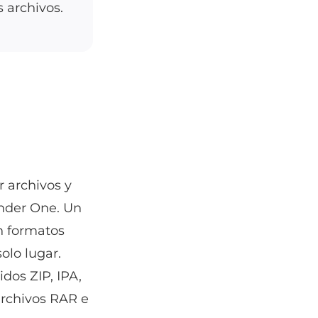
s archivos.
 archivos y
nder One. Un
n formatos
olo lugar.
dos ZIP, IPA,
archivos RAR e