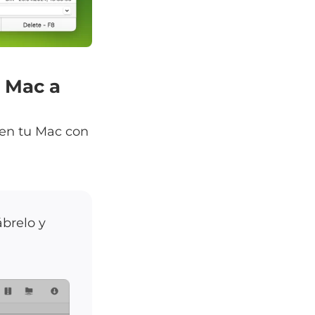
 Mac a
 en tu Mac con
brelo y