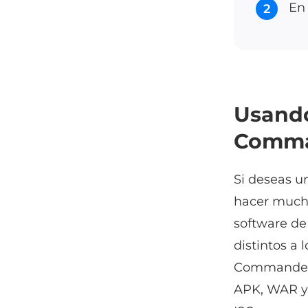
En 
2
Usando
Comma
Si deseas u
hacer much
software de
distintos a 
Commander O
APK, WAR y 