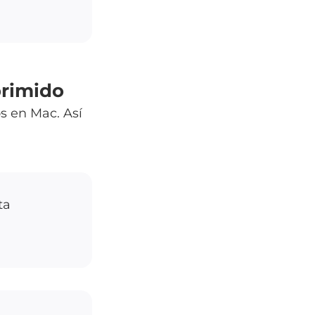
primido
s en Mac. Así
ta