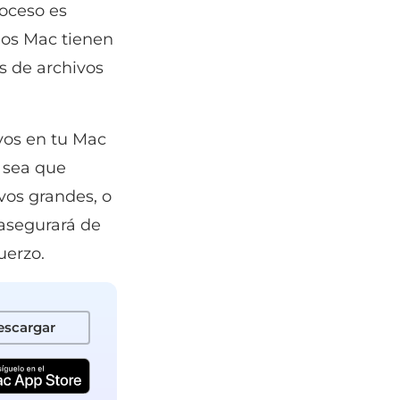
oceso es
los Mac tienen
s de archivos
vos en tu Mac
 sea que
vos grandes, o
 asegurará de
uerzo.
escargar