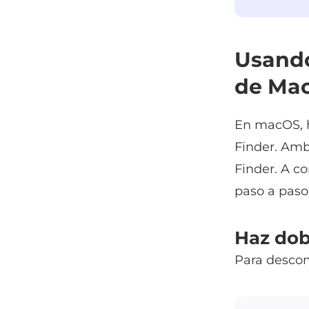
Usando
de Ma
En macOS, h
Finder. Amb
Finder. A c
paso a paso
Haz dob
Para descom