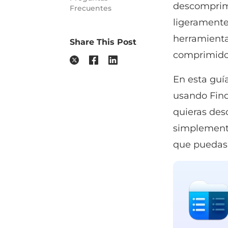
descomprimi
Frecuentes
ligeramente
herramienta
Share This Post
comprimido
En esta guí
usando Fin
quieras des
simplemente
que puedas 