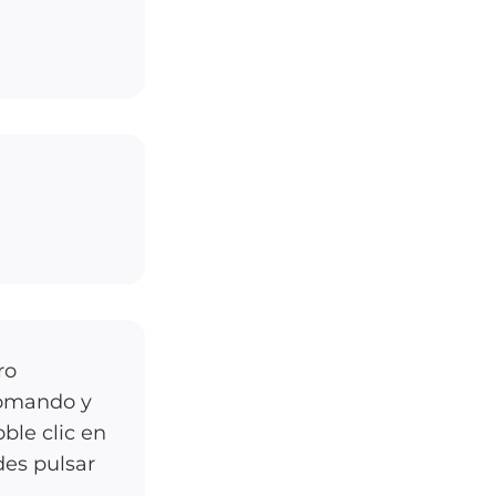
ro
Comando y
ble clic en
des pulsar