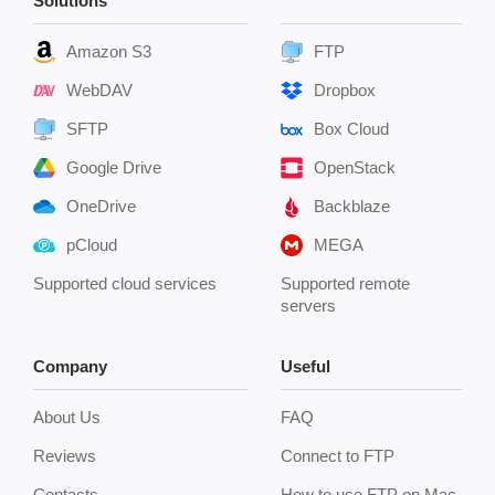
Solutions
Amazon S3
FTP
WebDAV
Dropbox
SFTP
Box Cloud
Google Drive
OpenStack
OneDrive
Backblaze
pCloud
MEGA
Supported cloud services
Supported remote
servers
Company
Useful
About Us
FAQ
Reviews
Connect to FTP
Contacts
How to use FTP on Mac